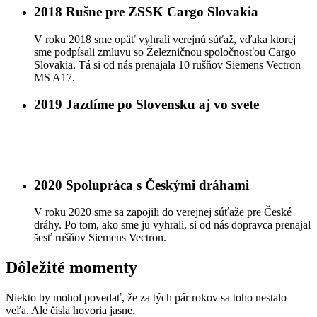
2018
Rušne pre ZSSK Cargo Slovakia
V roku 2018 sme opäť vyhrali verejnú súťaž, vďaka ktorej
sme podpísali zmluvu so Železničnou spoločnosťou Cargo
Slovakia. Tá si od nás prenajala 10 rušňov Siemens Vectron
MS A17.
2019
Jazdíme po Slovensku aj vo svete
Posledné stroje sme obom spoločnostiam odovzdali začiatkom
roku 2019. Teraz jazdia ako rušne nákladnej medzinárodnej
prepravy a tiež ako rýchliky na trase Bratislava – Košice.
2020
Spolupráca s Českými dráhami
V roku 2020 sme sa zapojili do verejnej súťaže pre České
dráhy. Po tom, ako sme ju vyhrali, si od nás dopravca prenajal
šesť rušňov Siemens Vectron.
Dôležité momenty
Niekto by mohol povedať, že za tých pár rokov sa toho nestalo
veľa. Ale čísla hovoria jasne.