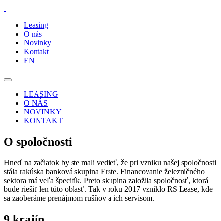
Leasing
O nás
Novinky
Kontakt
EN
LEASING
O NÁS
NOVINKY
KONTAKT
O spoločnosti
Hneď na začiatok by ste mali vedieť, že pri vzniku našej spoločnosti
stála rakúska banková skupina Erste. Financovanie železničného
sektora má veľa špecifík. Preto skupina založila spoločnosť, ktorá
bude riešiť len túto oblasť. Tak v roku 2017 vzniklo RS Lease, kde
sa zaoberáme prenájmom rušňov a ich servisom.
9 krajín