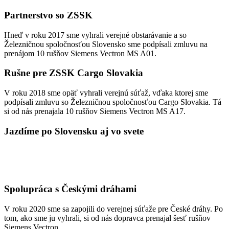
Partnerstvo so ZSSK
Hneď v roku 2017 sme vyhrali verejné obstarávanie a so
Železničnou spoločnosťou Slovensko sme podpísali zmluvu na
prenájom 10 rušňov Siemens Vectron MS A01.
Rušne pre ZSSK Cargo Slovakia
V roku 2018 sme opäť vyhrali verejnú súťaž, vďaka ktorej sme
podpísali zmluvu so Železničnou spoločnosťou Cargo Slovakia. Tá
si od nás prenajala 10 rušňov Siemens Vectron MS A17.
Jazdíme po Slovensku aj vo svete
Posledné stroje sme obom spoločnostiam odovzdali začiatkom roku
2019. Teraz jazdia ako rušne nákladnej medzinárodnej prepravy a
tiež ako rýchliky na trase Bratislava – Košice.
Spolupráca s Českými dráhami
V roku 2020 sme sa zapojili do verejnej súťaže pre České dráhy. Po
tom, ako sme ju vyhrali, si od nás dopravca prenajal šesť rušňov
Siemens Vectron.